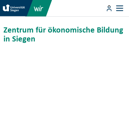
Direkt zum Inhalt
User m
Zentrum für ökonomische Bildung in
Direkt zum Inhalt
Zentrum für ökonomische Bildung
in Siegen