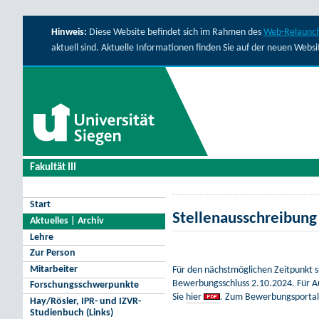
Hinweis:
Diese Website befindet sich im Rahmen des
Web-Relaunch
aktuell sind. Aktuelle Informationen finden Sie auf der neuen Webs
Fakultät III
Start
Stellenausschreibung
Aktuelles | Archiv
Lehre
Zur Person
Mitarbeiter
Für den nächstmöglichen Zeitpunkt su
Bewerbungsschluss 2.10.2024. Für Au
Forschungsschwerpunkte
Sie
hier
. Zum Bewerbungsportal 
Hay/Rösler, IPR- und IZVR-
Studienbuch (Links)