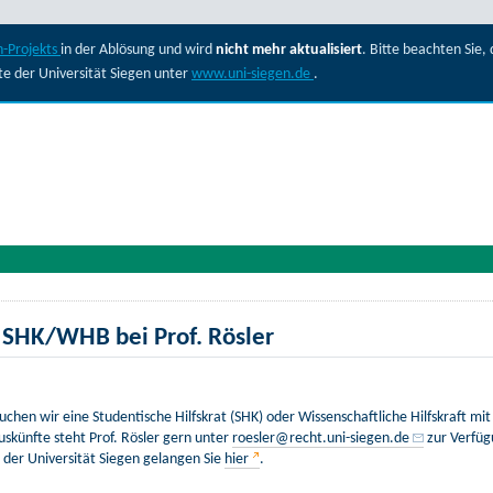
-Projekts
in der Ablösung und wird
nicht mehr aktualisiert
. Bitte beachten Sie
ite der Universität Siegen unter
www.uni-siegen.de
.
 SHK/WHB bei Prof. Rösler
chen wir eine Studentische Hilfskrat (SHK) oder Wissenschaftliche Hilfskraft m
skünfte steht Prof. Rösler gern unter
roesler@recht.uni-siegen.de
zur Verfüg
der Universität Siegen gelangen Sie
hier
.