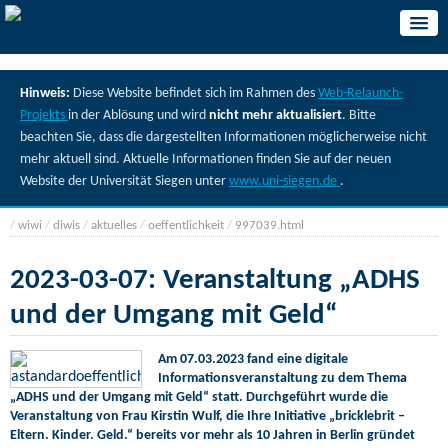
Hinweis:
Diese Website befindet sich im Rahmen des
Web-Relaunch-
Projekts
in der Ablösung und wird
nicht mehr aktualisiert
. Bitte
beachten Sie, dass die dargestellten Informationen möglicherweise nicht
mehr aktuell sind. Aktuelle Informationen finden Sie auf der neuen
Website der Universität Siegen unter
www.uni-siegen.de
.
/
wiwi
/
diwis
/
aktuelles
/
oeffentlichkeit
/
997039.html
2023-03-07: Veranstaltung „ADHS
und der Umgang mit Geld“
Am 07.03.2023 fand eine digitale
Informationsveranstaltung zu dem Thema
„ADHS und der Umgang mit Geld“ statt. Durchgeführt wurde die
Veranstaltung von Frau Kirstin Wulf, die Ihre Initiative „bricklebrit –
Eltern. Kinder. Geld.“ bereits vor mehr als 10 Jahren in Berlin gründet