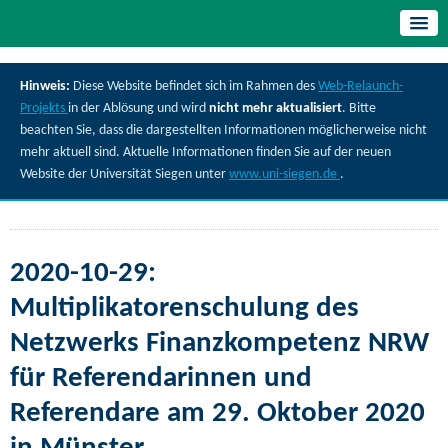
Hinweis:
Diese Website befindet sich im Rahmen des
Web-Relaunch-
Projekts
in der Ablösung und wird
nicht mehr aktualisiert
. Bitte
beachten Sie, dass die dargestellten Informationen möglicherweise nicht
mehr aktuell sind. Aktuelle Informationen finden Sie auf der neuen
Website der Universität Siegen unter
www.uni-siegen.de
.
2020-10-29:
Multiplikatorenschulung des
Netzwerks Finanzkompetenz NRW
für Referendarinnen und
Referendare am 29. Oktober 2020