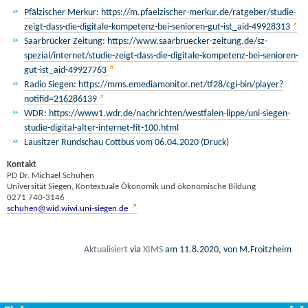
Pfälzischer Merkur: https://m.pfaelzischer-merkur.de/ratgeber/studie-
zeigt-dass-die-digitale-kompetenz-bei-senioren-gut-ist_aid-49928313
Saarbrücker Zeitung: https://www.saarbruecker-zeitung.de/sz-
spezial/internet/studie-zeigt-dass-die-digitale-kompetenz-bei-senioren-
gut-ist_aid-49927763
Radio Siegen: https://mms.emediamonitor.net/tf28/cgi-bin/player?
notifid=216286139
WDR: https://www1.wdr.de/nachrichten/westfalen-lippe/uni-siegen-
studie-digital-alter-internet-fit-100.html
Lausitzer Rundschau Cottbus vom 06.04.2020 (Druck)
Kontakt
PD Dr. Michael Schuhen
Universität Siegen, Kontextuale Ökonomik und ökonomische Bildung
0271 740-3146
schuhen@wid.wiwi.uni-siegen.de
Aktualisiert
via
XIMS
am
11.8.2020
, von M.Froitzheim