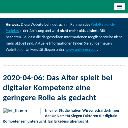
Hinweis:
Diese Website befindet sich im Rahmen des
Web-Relaunch-
Projekts
in der Ablösung und wird
nicht mehr aktualisiert
. Bitte
beachten Sie, dass die dargestellten Informationen möglicherweise nicht
mehr aktuell sind. Aktuelle Informationen finden Sie auf der neuen
Website der Universität Siegen unter
www.uni-siegen.de
.
2020-04-06: Das Alter spielt bei
digitaler Kompetenz eine
geringere Rolle als gedacht
In einer Studie haben WissenschaftlerInnen
der Universität Siegen Faktoren für digitale
Kompetenzen untersucht. Ein Ergebnis überrascht.