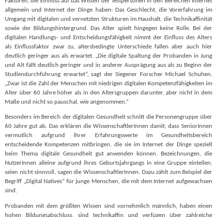
Faktoren, die Einfluss auf das Wissen der Testpersonen in den Bereichen Internet
allgemein und Internet der Dinge haben: Das Geschlecht, die Vorerfahrung im
Umgang mit digitalen und vernetzten Strukturen im Haushalt, die Technikaffinität
sowie der Bildungshintergrund. Das Alter spielt hingegen keine Rolle. Bei der
digitalen Handlungs- und Entscheidungsfähigkeit nimmt der Einfluss des Alters
als Einflussfaktor zwar zu, altersbedingte Unterschiede fallen aber auch hier
deutlich geringer aus als erwartet. „Die digitale Spaltung der Probanden in Jung
und Alt fällt deutlich geringer und in anderer Ausprägung aus als zu Beginn der
Studiendurchführung erwartet“, sagt der Siegener Forscher Michael Schuhen.
„Zwar ist die Zahl der Menschen mit niedrigen digitalen Kompetenzfähigkeiten im
Alter über 60 Jahre höher als in den Altersgruppen darunter, aber nicht in dem
Maße und nicht so pauschal, wie angenommen.“
Besonders im Bereich der digitalen Gesundheit schnitt die Personengruppe über
60 Jahre gut ab. Das erklären die WissenschaftlerInnen damit, dass SeniorInnen
vermutlich aufgrund ihrer Erfahrungswerte im Gesundheitsbereich
entscheidende Kompetenzen mitbringen, die sie im Internet der Dinge speziell
beim Thema digitale Gesundheit gut anwenden können. Bezeichnungen, die
NutzerInnen alleine aufgrund ihres Geburtsjahrgangs in eine Gruppe einteilen,
seien nicht sinnvoll, sagen die WissenschaftlerInnen. Dazu zählt zum Beispiel der
Begriff „Digital Natives“ für junge Menschen, die mit dem Internet aufgewachsen
sind.
Probanden mit dem größten Wissen sind vornehmlich männlich, haben einen
hohen Bildungsabschluss, sind technikaffin und verfügen über zahlreiche