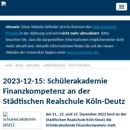
Hinweis:
Diese Website befindet sich im Rahmen des
Web-Relaunch-
Projekts
in der Ablösung und wird
nicht mehr aktualisiert
. Bitte
beachten Sie, dass die dargestellten Informationen möglicherweise nicht
mehr aktuell sind. Aktuelle Informationen finden Sie auf der neuen
Website der Universität Siegen unter
www.uni-siegen.de
.
/
wiwi
/
diwis
/
aktuelles
/
oeffentlichkeit
/
1027336.html
2023-12-15: Schülerakademie
Finanzkompetenz an der
Städtischen Realschule Köln-Deutz
Am 11., 12. und 15. Dezember 2023 fand an der
Städtischen Realschule Köln-Deutz die
Schülerakademie Finanzkompetenz statt.