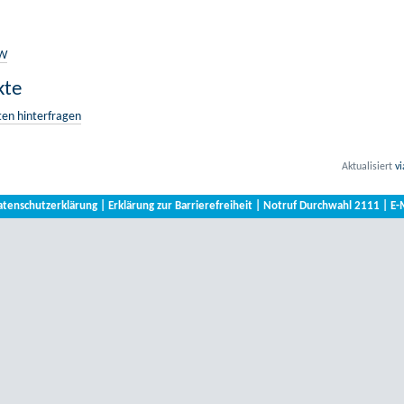
RW
kte
ten hinterfragen
Aktualisiert
v
atenschutzerklärung
|
Erklärung zur Barrierefreiheit
|
Notruf Durchwahl 2111
|
E-