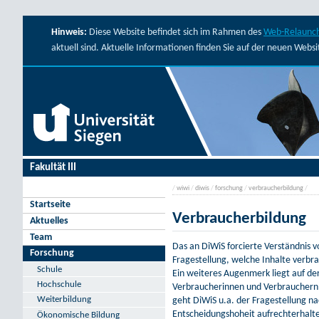
Hinweis:
Diese Website befindet sich im Rahmen des
Web-Relaunch
aktuell sind. Aktuelle Informationen finden Sie auf der neuen Webs
Fakultät III
/
wiwi
/
diwis
/
forschung
/
verbraucherbildung
/
Startseite
Verbraucherbildung
Aktuelles
Team
Das an DiWiS forcierte Verständnis v
Forschung
Fragestellung, welche Inhalte verbr
Schule
Ein weiteres Augenmerk liegt auf de
Hochschule
Verbraucherinnen und Verbrauchern
Weiterbildung
geht DiWiS u.a. der Fragestellung 
Entscheidungshoheit aufrechterhalte
Ökonomische Bildung