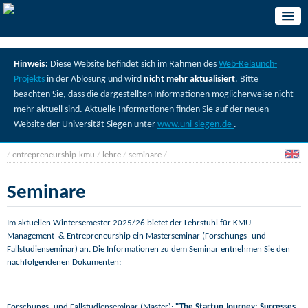
Hinweis:
Diese Website befindet sich im Rahmen des
Web-Relaunch-
Projekts
in der Ablösung und wird
nicht mehr aktualisiert
. Bitte
beachten Sie, dass die dargestellten Informationen möglicherweise nicht
mehr aktuell sind. Aktuelle Informationen finden Sie auf der neuen
Website der Universität Siegen unter
www.uni-siegen.de
.
/
entrepreneurship-kmu
/
lehre
/
seminare
/
Seminare
Im aktuellen Wintersemester 2025/26 bietet der Lehrstuhl für KMU
Management
& Entrepreneurship ein Masterseminar (Forschungs- und
Fallstudienseminar) an. Die Informationen zu dem Seminar entnehmen Sie den
nachfolgendenen Dokumenten:
Forschungs- und Fallstudienseminar (Master):
"The Startup Journey: Successes,