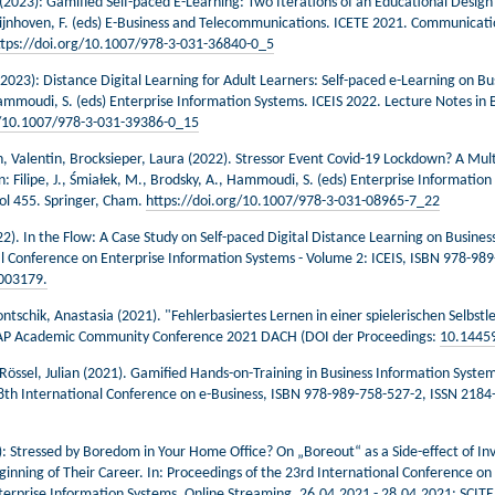
 (2023): Gamified Self-paced E-Learning: Two Iterations of an Educational Design
Wijnhoven, F. (eds) E-Business and Telecommunications. ICETE 2021. Communicat
ttps://doi.org/10.1007/978-3-031-36840-0_5
(2023): Distance Digital Learning for Adult Learners: Self-paced e-Learning on Bu
 Hammoudi, S. (eds) Enterprise Information Systems. ICEIS 2022. Lecture Notes in 
g/10.1007/978-3-031-39386-0_15
th, Valentin, Brocksieper, Laura (2022). Stressor Event Covid-19 Lockdown? A Mu
In: Filipe, J., Śmiałek, M., Brodsky, A., Hammoudi, S. (eds) Enterprise Informatio
vol 455. Springer, Cham.
https://doi.org/10.1007/978-3-031-08965-7_22
2). In the Flow: A Case Study on Self-paced Digital Distance Learning on Busines
al Conference on Enterprise Information Systems - Volume 2: ICEIS, ISBN 978-98
003179.
fontschik, Anastasia (2021). "Fehlerbasiertes Lernen in einer spielerischen Selbs
SAP Academic Community Conference 2021 DACH (DOI der Proceedings:
10.1445
 Rössel, Julian (2021). Gamified Hands-on-Training in Business Information Syste
18th International Conference on e-Business, ISBN 978-989-758-527-2, ISSN 2
1): Stressed by Boredom in Your Home Office? On „Boreout“ as a Side-effect of In
ginning of Their Career. In: Proceedings of the 23rd International Conference on
terprise Information Systems. Online Streaming, 26.04.2021 - 28.04.2021: SCIT