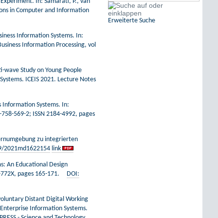
 Experiment. In: Samarati, P., van
ions in Computer and Information
Erweiterte Suche
siness Information Systems. In:
Business Information Processing, vol
lti-wave Study on Young People
n Systems. ICEIS 2021. Lecture Notes
s Information Systems. In:
9-758-569-2; ISSN 2184-4992, pages
tlernumgebung zu integrierten
9/2021md1622154
link
ms: An Educational Design
184-772X, pages 165-171.
DOI:
voluntary Distant Digital Working
 Enterprise Information Systems.
EPRESS - Science and Technology