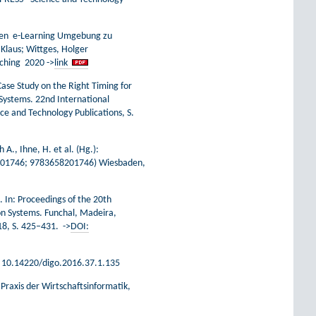
ischen e-Learning Umgebung zu
 Klaus; Wittges, Holger
rching 2020 ->
link
ase Study on the Right Timing for
 Systems. 22nd International
ce and Technology Publications, S.
A., Ihne, H. et al. (Hg.):
658201746; 9783658201746) Wiesbaden,
. In: Proceedings of the 20th
on Systems. Funchal, Madeira,
8, S. 425–431. ->
DOI:
I: 10.14220/digo.2016.37.1.135
Praxis der Wirtschaftsinformatik,