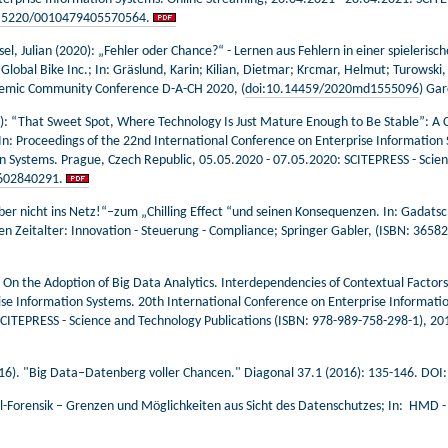
.5220/0010479405570564.
ssel, Julian (2020): „Fehler oder Chance?“ - Lernen aus Fehlern in einer spieler
lobal Bike Inc.; In: Gräslund, Karin; Kilian, Dietmar; Krcmar, Helmut; Turowski,
ademic Community Conference D-A-CH 2020, (
doi:10.14459/2020md1555096
) Ga
): “That Sweet Spot, Where Technology Is Just Mature Enough to Be Stable”: A C
In: Proceedings of the 22nd International Conference on Enterprise Information
n Systems. Prague, Czech Republic, 05.05.2020 - 07.05.2020: SCITEPRESS - Scien
602840291.
ieber nicht ins Netz!“–zum „Chilling Effect “und seinen Konsequenzen. In: Gadatsch 
len Zeitalter: Innovation - Steuerung - Compliance; Springer Gabler, (ISBN: 3
: On the Adoption of Big Data Analytics. Interdependencies of Contextual Factors
ise Information Systems. 20th International Conference on Enterprise Informati
SCITEPRESS - Science and Technology Publications (ISBN:
978-989-758-298-1), 201
016). "Big Data–Datenberg voller Chancen." Diagonal 37.1 (2016): 135-146. DO
l-Forensik – Grenzen und Möglichkeiten aus Sicht des Datenschutzes; In: HMD - 