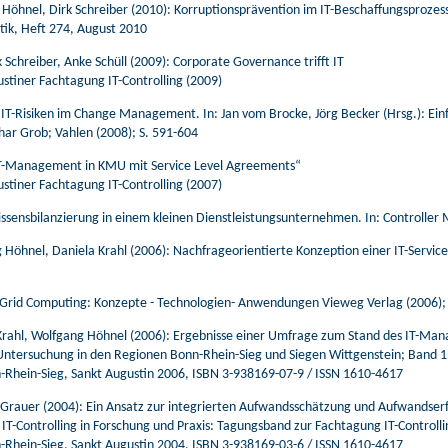
 Höhnel, Dirk Schreiber (2010): Korruptionsprävention im IT-Beschaffungsprozess
tik, Heft 274, August 2010
 Schreiber, Anke Schüll (2009): Corporate Governance trifft IT
tiner Fachtagung IT-Controlling (2009)
 IT-Risiken im Change Management. In: Jan vom Brocke, Jörg Becker (Hrsg.): Einf
othar Grob; Vahlen (2008); S. 591-604
 „IT-Management in KMU mit Service Level Agreements“
tiner Fachtagung IT-Controlling (2007)
ssensbilanzierung in einem kleinen Dienstleistungsunternehmen. In: Controller 
ng Höhnel, Daniela Krahl (2006): Nachfrageorientierte Konzeption einer IT-Serv
): Grid Computing: Konzepte - Technologien- Anwendungen Vieweg Verlag (2006)
a Krahl, Wolfgang Höhnel (2006): Ergebnisse einer Umfrage zum Stand des IT-Man
ntersuchung in den Regionen Bonn-Rhein-Sieg und Siegen Wittgenstein; Band 15
-Rhein-Sieg, Sankt Augustin 2006, ISBN 3-938169-07-9 / ISSN 1610-4617
rauer (2004): Ein Ansatz zur integrierten Aufwandsschätzung und Aufwandserfa
): IT-Controlling in Forschung und Praxis: Tagungsband zur Fachtagung IT-Controll
-Rhein-Sieg, Sankt Augustin 2004, ISBN 3-938169-03-6 / ISSN 1610-4617