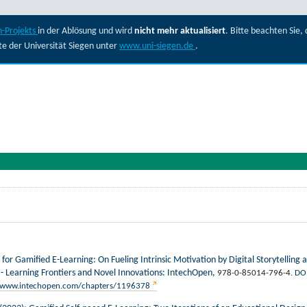
-Projekts
in der Ablösung und wird
nicht mehr aktualisiert
. Bitte beachten Sie
ite der Universität Siegen unter
www.uni-siegen.de
.
for Gamified E-Learning: On Fueling Intrinsic Motivation by Digital Storytelling
 - Learning Frontiers and Novel Innovations: IntechOpen,
978-0-85014-796-4
. DO
//www.intechopen.com/chapters/1196378