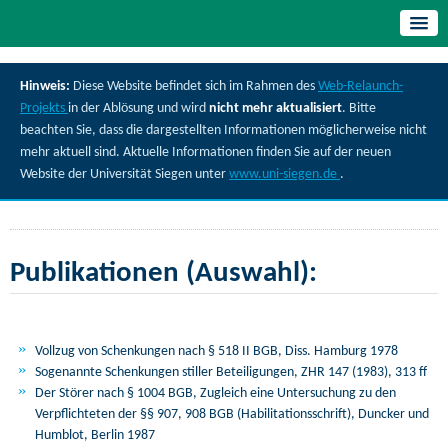
Hinweis:
Diese Website befindet sich im Rahmen des
Web-Relaunch-
Projekts
in der Ablösung und wird
nicht mehr aktualisiert
. Bitte
beachten Sie, dass die dargestellten Informationen möglicherweise nicht
mehr aktuell sind. Aktuelle Informationen finden Sie auf der neuen
Website der Universität Siegen unter
www.uni-siegen.de
.
Publikationen (Auswahl):
Vollzug von Schenkungen nach § 518 II BGB, Diss. Hamburg 1978
Sogenannte Schenkungen stiller Beteiligungen, ZHR 147 (1983), 313 ff
Der Störer nach § 1004 BGB, Zugleich eine Untersuchung zu den
Verpflichteten der §§ 907, 908 BGB (Habilitationsschrift), Duncker und
Humblot, Berlin 1987