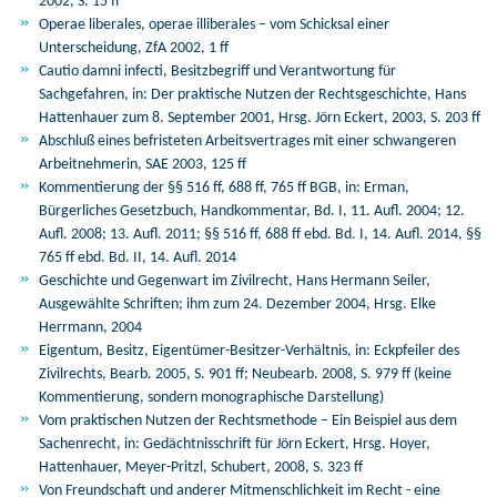
2002, S. 15 ff
Operae liberales, operae illiberales – vom Schicksal einer
Unterscheidung, ZfA 2002, 1 ff
Cautio damni infecti, Besitzbegriff und Verantwortung für
Sachgefahren, in: Der praktische Nutzen der Rechtsgeschichte, Hans
Hattenhauer zum 8. September 2001, Hrsg. Jörn Eckert, 2003, S. 203 ff
Abschluß eines befristeten Arbeitsvertrages mit einer schwangeren
Arbeitnehmerin, SAE 2003, 125 ff
Kommentierung der §§ 516 ff, 688 ff, 765 ff BGB, in: Erman,
Bürgerliches Gesetzbuch, Handkommentar, Bd. I, 11. Aufl. 2004; 12.
Aufl. 2008; 13. Aufl. 2011; §§ 516 ff, 688 ff ebd. Bd. I, 14. Aufl. 2014, §§
765 ff ebd. Bd. II, 14. Aufl. 2014
Geschichte und Gegenwart im Zivilrecht, Hans Hermann Seiler,
Ausgewählte Schriften; ihm zum 24. Dezember 2004, Hrsg. Elke
Herrmann, 2004
Eigentum, Besitz, Eigentümer-Besitzer-Verhältnis, in: Eckpfeiler des
Zivilrechts, Bearb. 2005, S. 901 ff; Neubearb. 2008, S. 979 ff (keine
Kommentierung, sondern monographische Darstellung)
Vom praktischen Nutzen der Rechtsmethode – Ein Beispiel aus dem
Sachenrecht, in: Gedächtnisschrift für Jörn Eckert, Hrsg. Hoyer,
Hattenhauer, Meyer-Pritzl, Schubert, 2008, S. 323 ff
Von Freundschaft und anderer Mitmenschlichkeit im Recht - eine