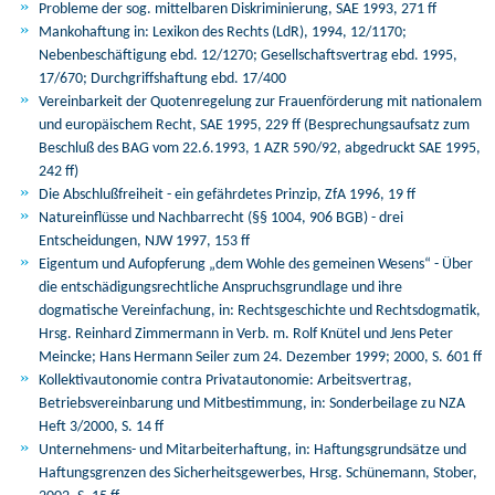
Probleme der sog. mittelbaren Diskriminierung, SAE 1993, 271 ff
Mankohaftung in: Lexikon des Rechts (LdR), 1994, 12/1170;
Nebenbeschäftigung ebd. 12/1270; Gesellschaftsvertrag ebd. 1995,
17/670; Durchgriffshaftung ebd. 17/400
Vereinbarkeit der Quotenregelung zur Frauenförderung mit nationalem
und europäischem Recht, SAE 1995, 229 ff (Besprechungsaufsatz zum
Beschluß des BAG vom 22.6.1993, 1 AZR 590/92, abgedruckt SAE 1995,
242 ff)
Die Abschlußfreiheit - ein gefährdetes Prinzip, ZfA 1996, 19 ff
Natureinflüsse und Nachbarrecht (§§ 1004, 906 BGB) - drei
Entscheidungen, NJW 1997, 153 ff
Eigentum und Aufopferung „dem Wohle des gemeinen Wesens“ - Über
die entschädigungsrechtliche Anspruchsgrundlage und ihre
dogmatische Vereinfachung, in: Rechtsgeschichte und Rechtsdogmatik,
Hrsg. Reinhard Zimmermann in Verb. m. Rolf Knütel und Jens Peter
Meincke; Hans Hermann Seiler zum 24. Dezember 1999; 2000, S. 601 ff
Kollektivautonomie contra Privatautonomie: Arbeitsvertrag,
Betriebsvereinbarung und Mitbestimmung, in: Sonderbeilage zu NZA
Heft 3/2000, S. 14 ff
Unternehmens- und Mitarbeiterhaftung, in: Haftungsgrundsätze und
Haftungsgrenzen des Sicherheitsgewerbes, Hrsg. Schünemann, Stober,