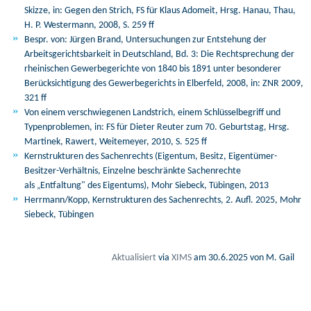
Skizze, in: Gegen den Strich, FS für Klaus Adomeit, Hrsg. Hanau, Thau,
H. P. Westermann, 2008, S. 259 ff
Bespr. von: Jürgen Brand, Untersuchungen zur Entstehung der
Arbeitsgerichtsbarkeit in Deutschland, Bd. 3: Die Rechtsprechung der
rheinischen Gewerbegerichte von 1840 bis 1891 unter besonderer
Berücksichtigung des Gewerbegerichts in Elberfeld, 2008, in: ZNR 2009,
321 ff
Von einem verschwiegenen Landstrich, einem Schlüsselbegriff und
Typenproblemen, in: FS für Dieter Reuter zum 70. Geburtstag, Hrsg.
Martinek, Rawert, Weitemeyer, 2010, S. 525 ff
Kernstrukturen des Sachenrechts (Eigentum, Besitz, Eigentümer-
Besitzer-Verhältnis, Einzelne beschränkte Sachenrechte
als
Entfaltung" des Eigentums), Mohr Siebeck, Tübingen, 2013
„
Herrmann/Kopp, Kernstrukturen des Sachenrechts, 2. Aufl. 2025, Mohr
Siebeck, Tübingen
Aktualisiert
via
XIMS
am
30.6.2025
von M. Gail