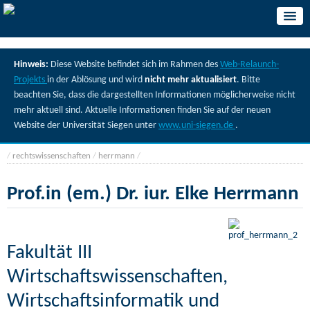
Hinweis:
Diese Website befindet sich im Rahmen des
Web-Relaunch-
Projekts
in der Ablösung und wird
nicht mehr aktualisiert
. Bitte
beachten Sie, dass die dargestellten Informationen möglicherweise nicht
mehr aktuell sind. Aktuelle Informationen finden Sie auf der neuen
Website der Universität Siegen unter
www.uni-siegen.de
.
/
rechtswissenschaften
/
herrmann
/
Prof.in (em.) Dr. iur. Elke Herrmann
Fakultät III
Wirtschaftswissenschaften,
Wirtschaftsinformatik und