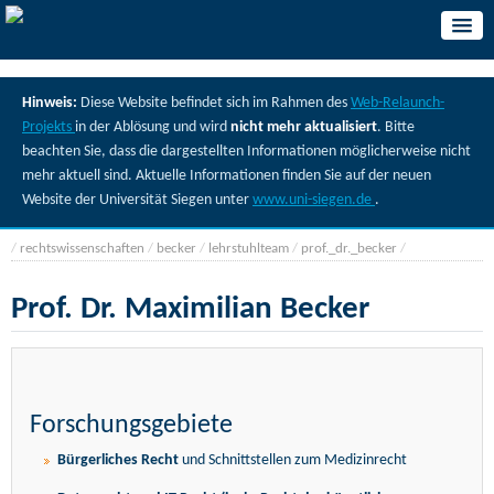
Hinweis:
Diese Website befindet sich im Rahmen des
Web-Relaunch-
Projekts
in der Ablösung und wird
nicht mehr aktualisiert
. Bitte
beachten Sie, dass die dargestellten Informationen möglicherweise nicht
mehr aktuell sind. Aktuelle Informationen finden Sie auf der neuen
Website der Universität Siegen unter
www.uni-siegen.de
.
/
rechtswissenschaften
/
becker
/
lehrstuhlteam
/
prof._dr._becker
/
Prof. Dr. Maximilian Becker
Forschungsgebiete
Bürgerliches Recht
und Schnittstellen zum Medizinrecht