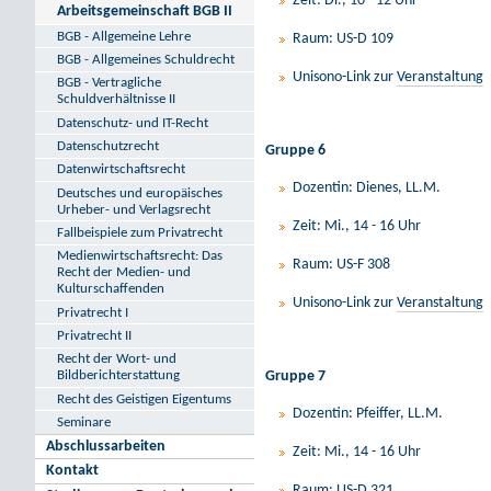
Zeit: Di., 10 - 12 Uhr
Arbeitsgemeinschaft BGB II
BGB - Allgemeine Lehre
Raum: US-D 109
BGB - Allgemeines Schuldrecht
Unisono-Link zur
Veranstaltung
BGB - Vertragliche
Schuldverhältnisse II
Datenschutz- und IT-Recht
Datenschutzrecht
Gruppe 6
Datenwirtschaftsrecht
Dozentin: Dienes, LL.M.
Deutsches und europäisches
Urheber- und Verlagsrecht
Zeit: Mi., 14 - 16 Uhr
Fallbeispiele zum Privatrecht
Medienwirtschaftsrecht: Das
Raum: US-F 308
Recht der Medien- und
Kulturschaffenden
Unisono-Link zur
Veranstaltung
Privatrecht I
Privatrecht II
Recht der Wort- und
Gruppe 7
Bildberichterstattung
Recht des Geistigen Eigentums
Dozentin: Pfeiffer, LL.M.
Seminare
Abschlussarbeiten
Zeit: Mi., 14 - 16 Uhr
Kontakt
Raum: US-D 321