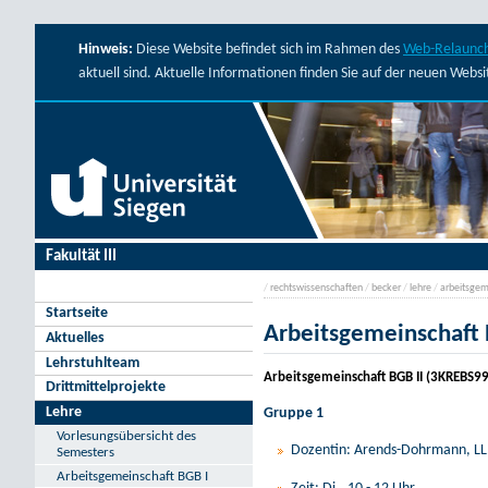
Hinweis:
Diese Website befindet sich im Rahmen des
Web-Relaunch
aktuell sind. Aktuelle Informationen finden Sie auf der neuen Webs
Fakultät III
/
rechtswissenschaften
/
becker
/
lehre
/
arbeitsgem
Startseite
Arbeitsgemeinschaft
Aktuelles
Lehrstuhlteam
Arbeitsgemeinschaft BGB II (3KREBS9
Drittmittelprojekte
Lehre
Gruppe 1
Vorlesungsübersicht des
Dozentin: Arends-Dohrmann, L
Semesters
Arbeitsgemeinschaft BGB I