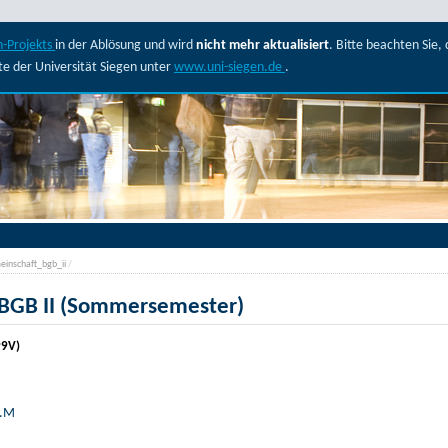
-Projekts
in der Ablösung und wird
nicht mehr aktualisiert
. Bitte beachten Sie
ite der Universität Siegen unter
www.uni-siegen.de
.
einschaft_bgb_ii
/
 BGB II (Sommersemester)
99V)
L.M