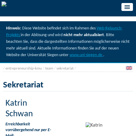
Hinweis:
Diese Website befindet sich im Rahmen des
Web-Relaunch-
Projekts
in der Ablösung und wird
nicht mehr aktualisiert
. Bitte
beachten Sie, dass die dargestellten Informationen möglicherweise nicht
mehr aktuell sind. Aktuelle Informationen finden Sie auf der neuen
Website der Universität Siegen unter
www.uni-siegen.de
.
/
entrepreneurship-kmu
/
team
/
sekretariat
/
Sekretariat
Katrin
Schwan
Erreichbarkeit
vorrübergehend nur per E-
Mail: