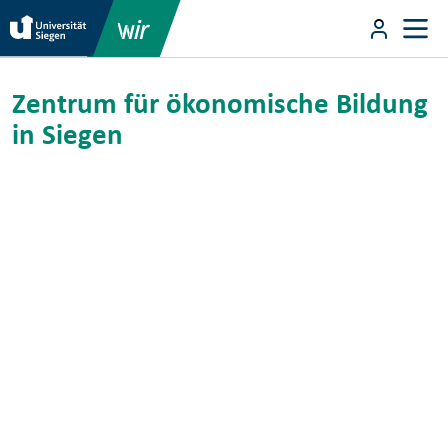
Direkt zum Inhalt
User m
Zentrum für ökonomische Bildung in
Direkt zum Inhalt
Zentrum für ökonomische Bildung
in Siegen