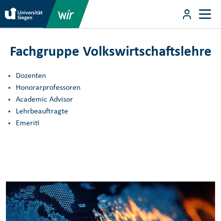
Direkt zum Inhalt
User m
Direkt zum Inhalt
Fachgruppe Volkswirtschaftslehre
Dozenten
Honorarprofessoren
Academic Advisor
Lehrbeauftragte
Emeriti