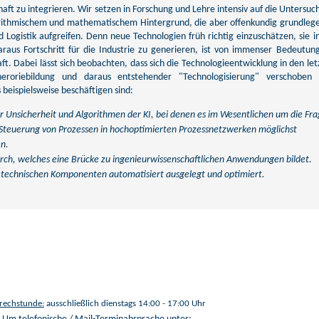
chaft zu integrieren. Wir setzen in Forschung und Lehre intensiv auf die Untersu
orithmischem und mathematischem Hintergrund, die aber offenkundig grundleg
 Logistik aufgreifen. Denn neue Technologien früh richtig einzuschätzen, sie in
raus Fortschritt für die Industrie zu generieren, ist von immenser Bedeutung
t. Dabei lässt sich beobachten, dass sich die Technologieentwicklung in den let
eroriebildung und daraus entstehender "Technologisierung" verschoben 
 beispielsweise beschäftigen sind:
 Unsicherheit und Algorithmen der KI, bei denen es im Wesentlichen um die Fr
 Steuerung von Prozessen in hochoptimierten Prozessnetzwerken möglichst
en.
rch, welches eine Brücke zu ingenieurwissenschaftlichen Anwendungen bildet.
technischen Komponenten automatisiert ausgelegt und optimiert.
rechstunde:
ausschließlich dienstags 14:00 - 17:00 Uhr