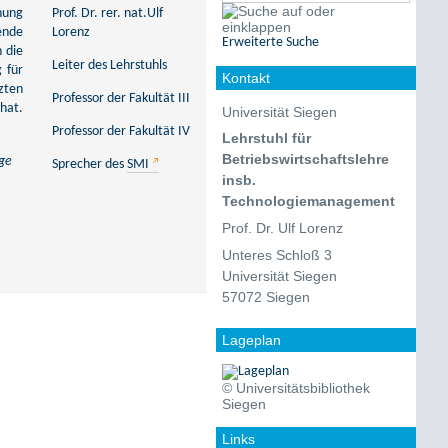
chung
Prof. Dr. rer. nat.Ulf
ende
Lorenz
Erweiterte Suche
 die
Leiter des Lehrstuhls
 für
Kontakt
zten
Professor der Fakultät III
hat.
Universität Siegen
Professor der Fakultät IV
Lehrstuhl für
Betriebswirtschaftslehre
age
Sprecher des
SMI
insb.
Technologiemanagement
Prof. Dr. Ulf Lorenz
Unteres Schloß 3
Universität Siegen
57072 Siegen
Lageplan
© Universitätsbibliothek
Siegen
Links