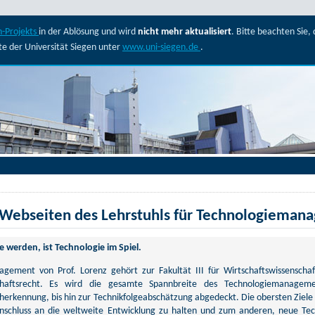
-Projekts
in der Ablösung und wird
nicht mehr aktualisiert
. Bitte beachten Sie
ite der Universität Siegen unter
www.uni-siegen.de
.
Webseiten des Lehrstuhls für Technologieman
werden, ist Technologie im Spiel.
gement von Prof. Lorenz gehört zur Fakultät III für Wirtschaftswissenschaf
schaftsrecht. Es wird die gesamte Spannbreite des Technologiemanageme
erkennung, bis hin zur Technikfolgeabschätzung abgedeckt. Die obersten Ziele 
nschluss an die weltweite Entwicklung zu halten und zum anderen, neue Tec