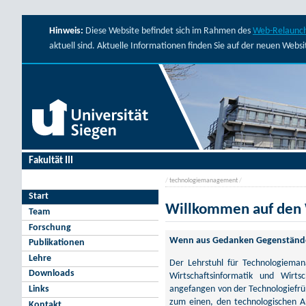
Hinweis:
Diese Website befindet sich im Rahmen des
Web-Relaunch
aktuell sind. Aktuelle Informationen finden Sie auf der neuen Webs
Fakultät III
/
technologiemanagement
/
Start
Willkommen auf den 
Team
Forschung
Wenn aus Gedanken Gegenstände 
Publikationen
Lehre
Der Lehrstuhl für Technologiemana
Downloads
Wirtschaftsinformatik und Wirt
angefangen von der Technologiefrüh
Links
zum einen, den technologischen A
Kontakt