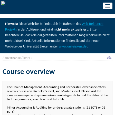
Hinweis:
Diese Website befindet sich im Rahmen des
Web-Relaunch-
Projekts
in der Ablösung und wird
nicht mehr aktualisiert
. Bitte
beachten Sie, dass die dargestellten Informationen möglicherweise nicht
mehr aktuell sind. Aktuelle Informationen finden Sie auf der neuen
Website der Universität Siegen unter
www.uni-siegen.de
.
/
governance
/
lehre
/
Course overview
The Chair of Management, Accounting and Corporate Governance offers
several courses on Bachelor's level, and Master's level. Please visit the
campus management system unisono.uni-siegen.de to find the dates of the
lectures, seminars, exercices, and tutorials.
Minor Accounting & Auditing for undergratuate students (21 ECTS or 33
ECTS):