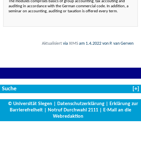
The modules comprises basics of group accounting, tax accouting and
auditing in accordance with the German commercial code. In addition, a
seminar on accounting, auditing or taxation is offered every term.
Aktualisiert
via
XIMS
am
1.4.2022
von P. van Gerven
Suche
© Universität Siegen
|
Datenschutzerklärung
|
Erklärung zur
Barrierefreiheit
|
Notruf Durchwahl 2111
|
E-Mail an die
Webredaktion