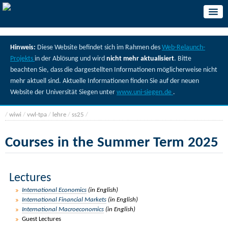
Hinweis:
Diese Website befindet sich im Rahmen des
Web-Relaunch-
Projekts
in der Ablösung und wird
nicht mehr aktualisiert
. Bitte
beachten Sie, dass die dargestellten Informationen möglicherweise nicht
mehr aktuell sind. Aktuelle Informationen finden Sie auf der neuen
Website der Universität Siegen unter
www.uni-siegen.de
.
/
wiwi
/
vwl-tpa
/
lehre
/
ss25
/
Courses in the Summer Term 2025
Lectures
International Economics
(in English
)
International Financial Markets
(in English)
International Macroeconomics
(in English)
Guest Lectures