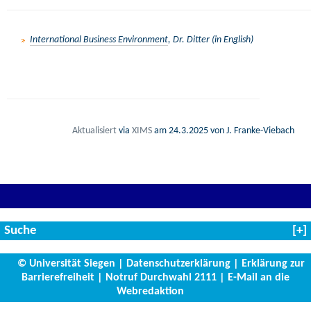
International Business Environment
, Dr. Ditter (in English)
Aktualisiert
via
XIMS
am
24.3.2025
von J. Franke-Viebach
Suche
© Universität Siegen
|
Datenschutzerklärung
|
Erklärung zur
Barrierefreiheit
|
Notruf Durchwahl 2111
|
E-Mail an die
Webredaktion