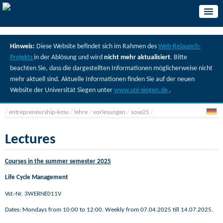
Hinweis:
Diese Website befindet sich im Rahmen des
Web-Relaunch-
Projekts
in der Ablösung und wird
nicht mehr aktualisiert
. Bitte
beachten Sie, dass die dargestellten Informationen möglicherweise nicht
mehr aktuell sind. Aktuelle Informationen finden Sie auf der neuen
Website der Universität Siegen unter
www.uni-siegen.de
.
/
entrepreneurship-kmu
/
lehre
/
vorlesungen
/
sose25
/
Lectures
Courses in the summer semester 2025
Life Cycle Management
Vst.-Nr.
3WERNE011V
Dates: Mondays from 10:00 to 12:00. Weekly from 07.04.2025 till 14.07.2025.